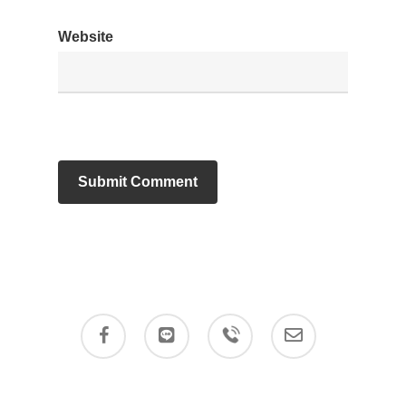
Website
facebook
stackexchange
telegram
email