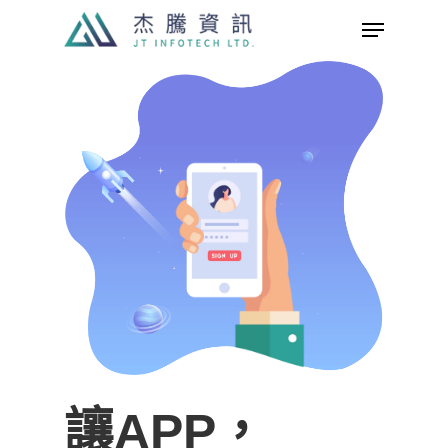
Skip
Menu
to
Close
main
Menu
content
讓APP，