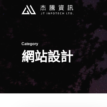
Skip
to
main
content
Category
網站設計