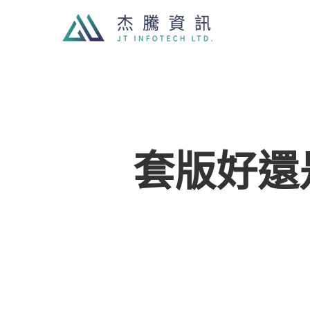
Skip
to
main
content
套版好還