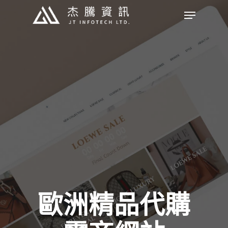
Skip
Menu
to
Close
main
Menu
content
歐洲精品代購