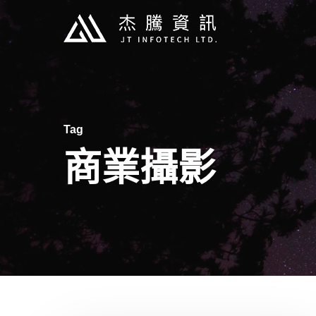
Skip
to
main
content
Tag
商業攝影